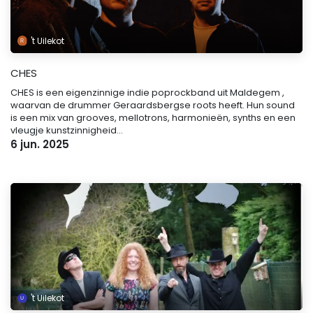
't Uilekot
CHES
CHES is een eigenzinnige indie poprockband uit Maldegem ,
waarvan de drummer Geraardsbergse roots heeft. Hun sound
is een mix van grooves, mellotrons, harmonieën, synths en een
vleugje kunstzinnigheid...
6 jun. 2025
't Uilekot