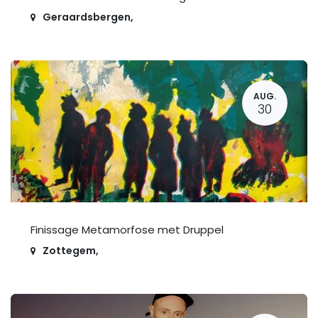
Geraardsbergen
,
AUG.
30
Finissage Metamorfose met Druppel
Zottegem
,