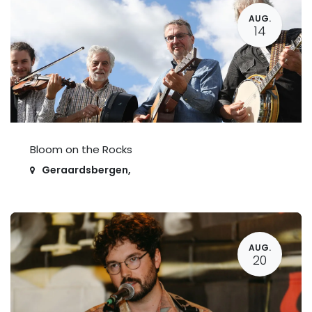
AUG.
14
Bloom on the Rocks
Geraardsbergen
,
AUG.
20