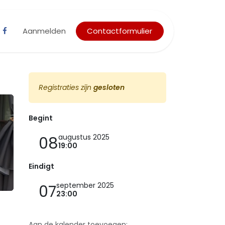
Aanmelden
Contactformulier
Registraties zijn
gesloten
Begint
augustus 2025
08
19:00
Eindigt
september 2025
07
23:00
Aan de kalender toevoegen: