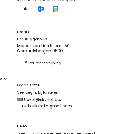
Locatie
Het Bruggenhuis
Majoor van Lierdelaan, 50
Geraardsbergen 9500
Routebeschrijving
t bij
Organisator
Veel begint bij luisteren
Uilekot@skynet.be,
ruth.uilekot@gmail.com
Delen
Zoek uit wat mensen zien en zeggen over dit