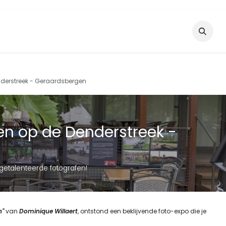
en
Nieuws
Evenementen
nderstreek - Geraardsbergen
en op de Denderstreek -
 getalenteerde fotografen!
n"
van
Dominique Willaert
, ontstond een beklijvende foto-expo die je