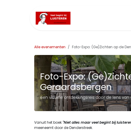
Overslaan naar inhoud
Home
Artiest
Alle evenementen
Foto-Expo: (Ge)Zichten op de De
Foto-Expo: (Ge)Zicht
Geraardsbergen
een visuele ontdekkingsreis door de lens van
Vanuit het boek
"Niet alles maar veel begint bij luistere
meeneemt door de Denderstreek.