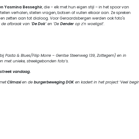
en Yasmina Besseghir
, die – elk met hun eigen stijl – in het spoor van
tellen verhalen, stellen vragen, botsen of vullen elkaar aan. Ze spreken
op, en zetten aan tot dialoog. Voor Geraardsbergen werden ook foto's
 de afbraak van ‘
De Dok
’ en ‘De
Dender
op z’n woeligst’.
(bij Pasta & Blues/Filip Morre – Gentse Steenweg 139, Zottegem) en in
en met unieke, streekgebonden foto’s.
rstreek vandaag.
 met
Climaxi
en de
burgerbeweging DOK
en kadert in het project ‘Veel begin