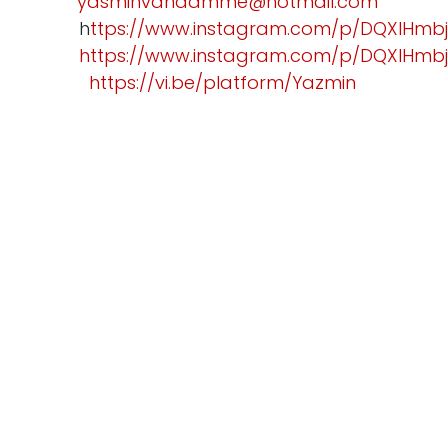
ct:
yasminvandamme@hotmail.com
h
ttps://www.instagram.com/p/DQXIHmbj
https://www.instagram.com/p/DQXIHmbj
https://vi.be/platform/Yazmin