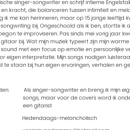
ische singer-songwriter en schrijf intieme Engelsta
n kracht, die balanceren tussen intimiteit en mel
ng ik me kan herinneren, maar op 15 jarige leeftij
songwriting bij. Ongeschoold als ik ben, stortte ik 
begon te improviseren. Pas sinds mei vorig jaar 
gitaar bij. Wat mijn muziek typeert zijn mijn warm
e sound met een focus op emotie en persoonlijke v
or eigen interpretatie. Mijn songs nodigen luisteraa
il te staan bij hun eigen ervaringen, verhalen en g
leden: Als singer-songwriter en breng i
ar voor de covers word ik onderst
itarist
edendaags-melancholisch