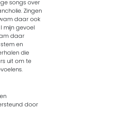
lige songs over
ancholie. Zingen
d kwam daar ook
al mijn gevoel
kwam daar
e stem en
erhalen die
rs uit om te
evoelens.
k mijn eigen
eund door