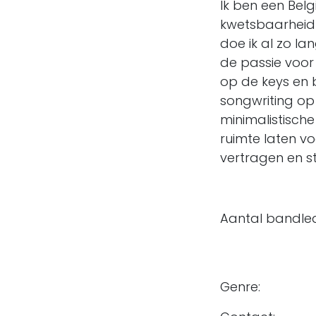
Ik ben een Belg
kwetsbaarheid e
doe ik al zo la
de passie voor 
op de keys en 
songwriting op 
minimalistisch
ruimte laten vo
vertragen en st
Aantal band
songs, ma
een g
Genre: H