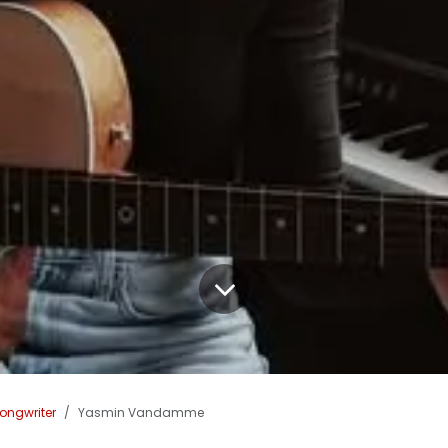
ongwriter
Yasmin Vandamme