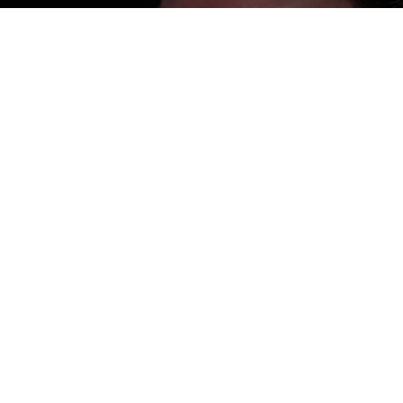
Elke van bOEk&kOEk