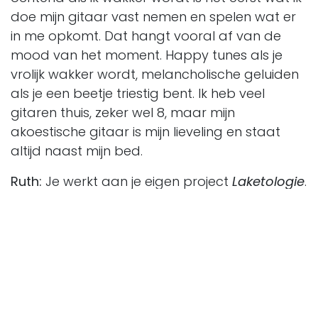
doe mijn gitaar vast nemen en spelen wat er
in me opkomt. Dat hangt vooral af van de
mood van het moment. Happy tunes als je
vrolijk wakker wordt, melancholische geluiden
als je een beetje triestig bent. Ik heb veel
gitaren thuis, zeker wel 8, maar mijn
akoestische gitaar is mijn lieveling en staat
altijd naast mijn bed.
Ruth:
Je werkt aan je eigen project
Laketologie
.
Wat betekent dat voor jou?
Jonathan:
“Laketologie” weerspiegelt echt mijn
eigen identiteit. Ik maak zelf de muziek, maar ik
zoek mensen om de teksten te schrijven, want
dat kan ik zelf niet zo goed. En dat mag in alle
talen die ik ken: Nederlands, Frans, Lingala
(Congolese taal), Spaans, Engels, Portugees