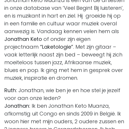
Jonathan Keto Muanza is één van de artiesten
in onze database van ‘Veel Begint Bij luisteren’,
en is muzikant in hart en ziel. Hij groeide hij op
in een familie en cultuur waar muziek overal
aanwezig is. Vandaag kennen velen hem als
Jonathan Keto
of onder zijn eigen
projectnaam
“Laketologie”
. Met zijn gitaar –
vaak letterlijk naast zijn bed – beweegt hij zich
moeiteloos tussen jazz, Afrikaanse muziek,
blues en pop. Ik ging met hem in gesprek over
muziek, inspiratie en dromen.
Ruth:
Jonathan, wie ben je en hoe stel je jezelf
voor aan onze leden?
Jonathan:
Ik ben Jonathan Keto Muanza,
afkomstig uit Congo en sinds 2009 in België. Ik
woon hier met mijn ouders, 2 oudere zussen en