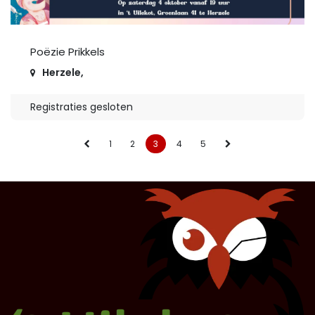
Poëzie Prikkels
Herzele
,
Registraties gesloten
1
2
3
4
5