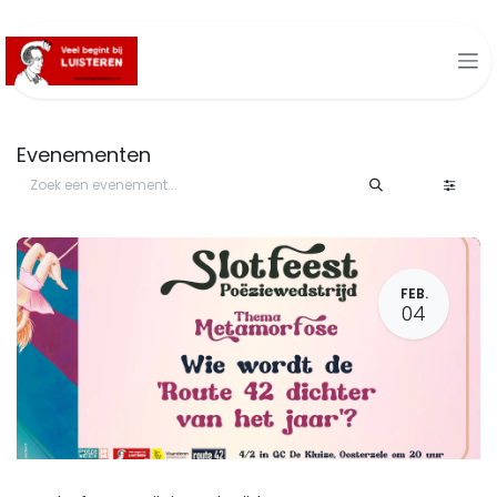
Overslaan naar inhoud
Evenementen
FEB.
04