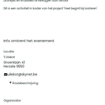
Drankjes en knabbels te verkrijgen aan de bar.
Dit is een activiteit in kader van het project 'Veel begint bij luisteren'.
Info omtrent het evenement
Locatie
't Uilekot
Groenlaan 41
Herzele 9550
uilekot@skynet.be
Routebeschrijving
Organisator