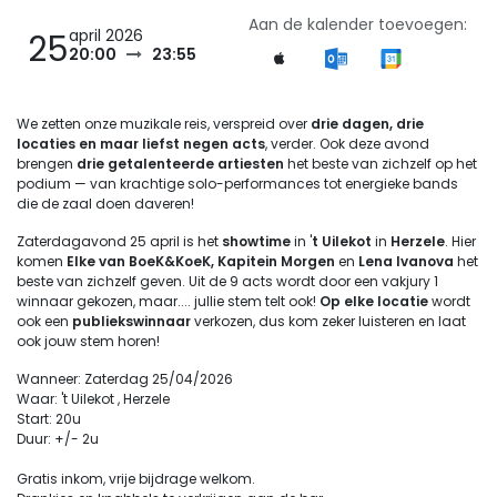
Aan de kalender toevoegen:
april 2026
25
20:00
23:55
We zetten onze muzikale reis, verspreid over
drie dagen, drie
locaties en maar liefst negen acts
, verder. Ook deze avond
brengen
drie getalenteerde artiesten
het beste van zichzelf op het
podium — van krachtige solo-performances tot energieke bands
die de zaal doen daveren!
Zaterdagavond 25 april is het
showtime
in '
t Uilekot
in
Herzele
. Hier
komen
Elke van BoeK&KoeK, Kapitein Morgen
en
Lena Ivanova
het
beste van zichzelf geven. Uit de 9 acts wordt door een vakjury 1
winnaar gekozen, maar.... jullie stem telt ook!
Op elke locatie
wordt
ook een
publiekswinnaar
verkozen, dus kom zeker luisteren en laat
ook jouw stem horen!
Wanneer: Zaterdag 25/04/2026
Waar: 't Uilekot , Herzele
Start: 20u
Duur: +/- 2u
Gratis inkom, vrije bijdrage welkom.